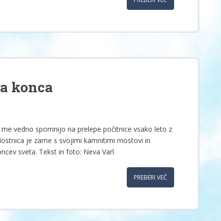
ga konca
ci me vedno spomnijo na prelepe počitnice vsako leto z
Mostnica je zame s svojimi kamnitimi mostovi in
oncev sveta. Tekst in foto: Neva Varl
PREBERI VEČ