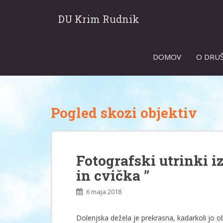
DU Krim Rudnik
DOMOV
O DRU
Pogled skozi objektiv
Fotografski utrinki iz
in cvička ”
6 maja 2018
Dolenjska dežela je prekrasna, kadarkoli jo o