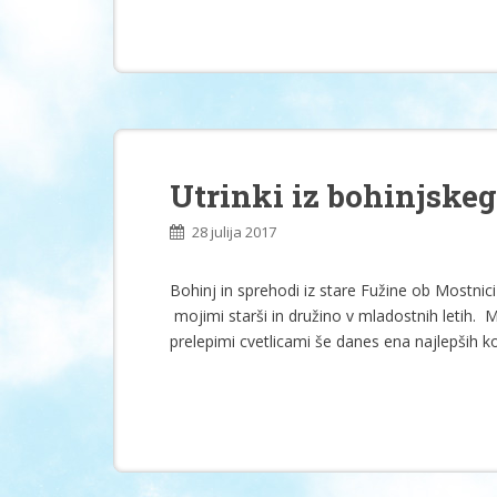
Utrinki iz bohinjske
28 julija 2017
Bohinj in sprehodi iz stare Fužine ob Mostni
mojimi starši in družino v mladostnih letih. 
prelepimi cvetlicami še danes ena najlepših k