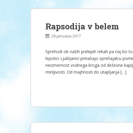
Rapsodija v belem
28 januarja 2017
Sprehodi ob naših prelepih rekah pa naj bo to 
lepotici Ljubljanici prinašajo sprehajalcu pom
neizmernost vodnega kroga od deževne kaplj
minljivosti. Od majhnosti do utapljanja […]