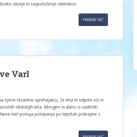
ovito okolje in razpoloženje izletnikov.
PREBERI VEČ
ve Varl
njene stvaritve sprehajalcu, če ima le odprte oči in
časovnih obdobjih leta. Mnogim ni dano iz različnih
Neva Varl ponuja potepanja po lepotah pokrajine s
PREBERI VEČ