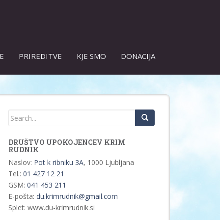
E
PRIREDITVE
KJE SMO
DONACIJA
DRUŠTVO UPOKOJENCEV KRIM
RUDNIK
Naslov:
Pot k ribniku 3A
, 1000 Ljubljana
Tel.:
01 427 12 21
GSM:
041 453 211
E-pošta:
du.krimrudnik@gmail.com
Splet: www.du-krimrudnik.si