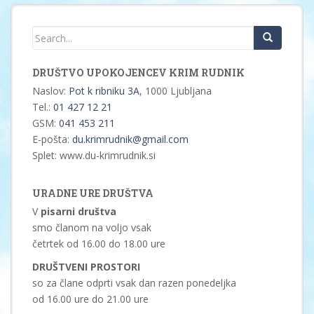
DRUŠTVO UPOKOJENCEV KRIM RUDNIK
Naslov:
Pot k ribniku 3A
, 1000 Ljubljana
Tel.:
01 427 12 21
GSM:
041 453 211
E-pošta:
du.krimrudnik@gmail.com
Splet: www.du-krimrudnik.si
URADNE URE DRUŠTVA
V
pisarni društva
smo članom na voljo vsak
četrtek od 16.00 do 18.00 ure
DRUŠTVENI PROSTORI
so za člane odprti vsak dan razen ponedeljka
od 16.00 ure do 21.00 ure