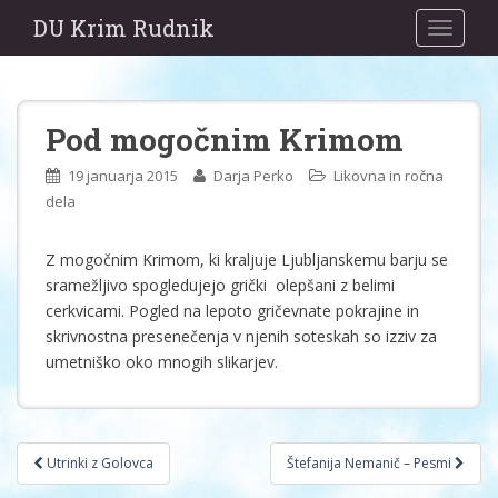
DU Krim Rudnik
TOGGLE
Pod mogočnim Krimom
19 januarja 2015
Darja Perko
Likovna in ročna
dela
Z mogočnim Krimom, ki kraljuje Ljubljanskemu barju se
sramežljivo spogledujejo grički olepšani z belimi
cerkvicami. Pogled na lepoto gričevnate pokrajine in
skrivnostna presenečenja v njenih soteskah so izziv za
umetniško oko mnogih slikarjev.
Post
Utrinki z Golovca
Štefanija Nemanič – Pesmi
navigation